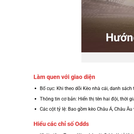
Làm quen với giao diện
Bố cục: Khi theo dõi Kèo nhà cái, danh sách
Thông tin cơ bản: Hiển thị tên hai đội, thời 
Các cột tỷ lệ: Bao gồm kèo Châu Á, Châu Âu v
Hiểu các chỉ số Odds