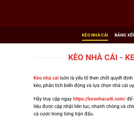
Chuyển
đến
nội
dung
KÈO NHÀ CÁI
BẢNG XẾ
KÈO NHÀ CÁI - K
Kèo nhà cái
luôn là yếu tố then chốt quyết địn
kèo, phân tích biến động và lựa chọn nhà cái uy 
Hãy truy cập ngay
https://keonhacaili.com/
để c
liệu được cập nhật liên tục, nhanh chóng và ch
cá cược trong từng trận đấu.