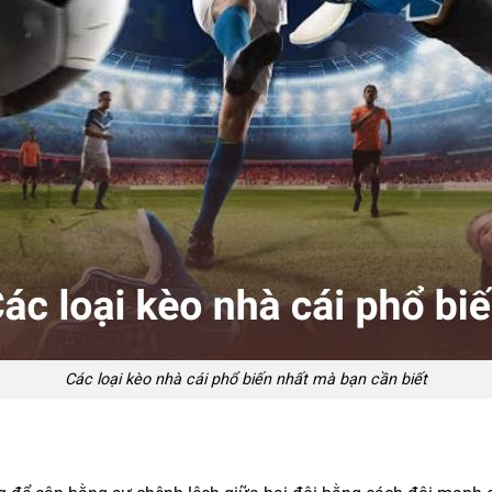
Các loại kèo nhà cái phổ biến nhất mà bạn cần biết