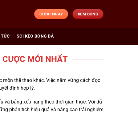
CƯỢC NGAY
XEM BÓNG
 TỨC
SOI KÈO BÓNG ĐÁ
ÈO CƯỢC MỚI NHẤT
các môn thể thao khác. Việc nắm vững cách đọc
uyết định hợp lý.
đấu và bảng xếp hạng theo thời gian thực. Với dữ
hững phân tích hiệu quả và nâng cao trải nghiệm