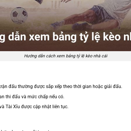
Hướng dẫn cách xem bảng tỷ lệ kèo nhà cái
 trận đấu thường được sắp xếp theo thời gian hoặc giải đấu.
gian thi đấu và mức chấp nếu có.
à Tài Xỉu được cập nhật liên tục.