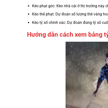
Kèo phạt góc: Kèo nhà cái ở thị trường này
Kèo thẻ phạt: Dự đoán số lượng thẻ vàng hoặ
Kèo tỷ số chính xác: Dự đoán đúng tỷ số cu
Hướng dẫn cách xem bảng tỷ 