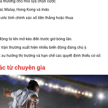
trả thưởng cho mỗi lựa chọn cược.
al, Malay, Hong Kong và Indo.
ước tính chính xác số tiền thắng hoặc thua.
động từ khi mở kèo đến trước giờ bóng lăn.
 trận thường xuất hiện nhiều biến động đáng chú ý.
 xu hướng thị trường và hạn chế các quyết định thiếu cơ sở.
ác từ chuyên gia