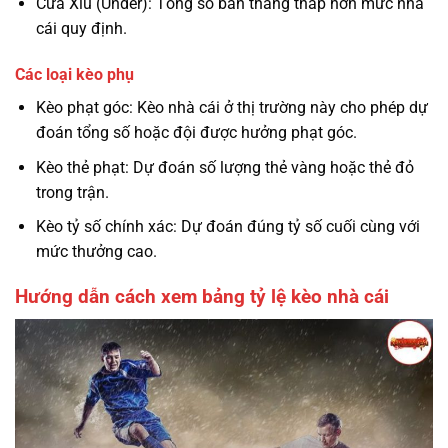
Cửa Xỉu (Under): Tổng số bàn thắng thấp hơn mức nhà
cái quy định.
Các loại kèo phụ
Kèo phạt góc: Kèo nhà cái ở thị trường này cho phép dự
đoán tổng số hoặc đội được hưởng phạt góc.
Kèo thẻ phạt: Dự đoán số lượng thẻ vàng hoặc thẻ đỏ
trong trận.
Kèo tỷ số chính xác: Dự đoán đúng tỷ số cuối cùng với
mức thưởng cao.
Hướng dẫn cách xem bảng tỷ lệ kèo nhà cái