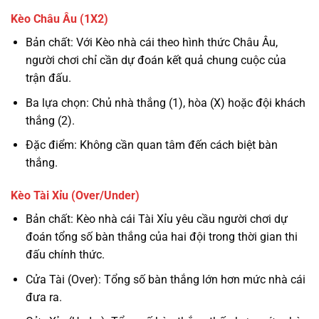
Kèo Châu Âu (1X2)
Bản chất: Với Kèo nhà cái theo hình thức Châu Âu,
người chơi chỉ cần dự đoán kết quả chung cuộc của
trận đấu.
Ba lựa chọn: Chủ nhà thắng (1), hòa (X) hoặc đội khách
thắng (2).
Đặc điểm: Không cần quan tâm đến cách biệt bàn
thắng.
Kèo Tài Xỉu (Over/Under)
Bản chất: Kèo nhà cái Tài Xỉu yêu cầu người chơi dự
đoán tổng số bàn thắng của hai đội trong thời gian thi
đấu chính thức.
Cửa Tài (Over): Tổng số bàn thắng lớn hơn mức nhà cái
đưa ra.