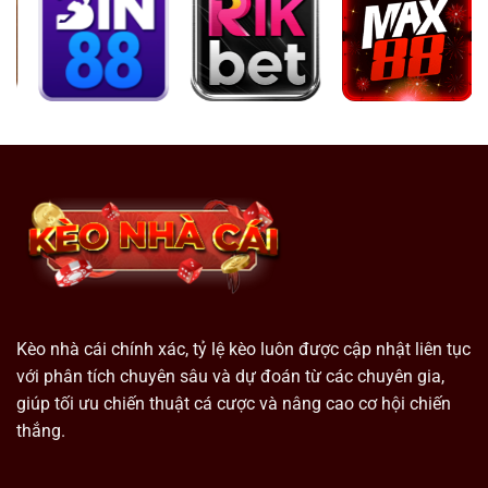
Kèo nhà cái chính xác, tỷ lệ kèo luôn được cập nhật liên tục
với phân tích chuyên sâu và dự đoán từ các chuyên gia,
giúp tối ưu chiến thuật cá cược và nâng cao cơ hội chiến
thắng.