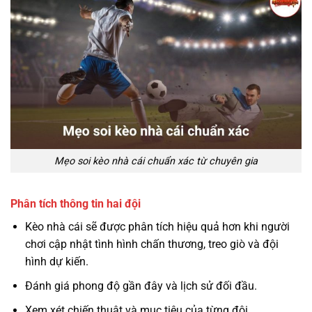
Mẹo soi kèo nhà cái chuẩn xác từ chuyên gia
Phân tích thông tin hai đội
Kèo nhà cái sẽ được phân tích hiệu quả hơn khi người
chơi cập nhật tình hình chấn thương, treo giò và đội
hình dự kiến.
Đánh giá phong độ gần đây và lịch sử đối đầu.
Xem xét chiến thuật và mục tiêu của từng đội.