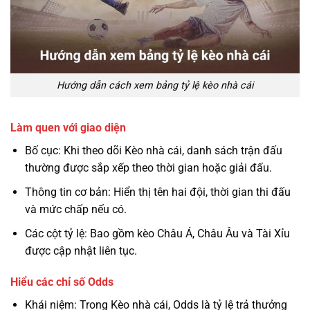
Hướng dẫn cách xem bảng tỷ lệ kèo nhà cái
Làm quen với giao diện
Bố cục: Khi theo dõi Kèo nhà cái, danh sách trận đấu
thường được sắp xếp theo thời gian hoặc giải đấu.
Thông tin cơ bản: Hiển thị tên hai đội, thời gian thi đấu
và mức chấp nếu có.
Các cột tỷ lệ: Bao gồm kèo Châu Á, Châu Âu và Tài Xỉu
được cập nhật liên tục.
Hiểu các chỉ số Odds
Khái niệm: Trong Kèo nhà cái, Odds là tỷ lệ trả thưởng