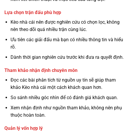
Lựa chọn trận đấu phù hợp
Kèo nhà cái nên được nghiên cứu có chọn lọc, không
nên theo dõi quá nhiều trận cùng lúc.
Ưu tiên các giải đấu mà bạn có nhiều thông tin và hiểu
rõ.
Dành thời gian nghiên cứu trước khi đưa ra quyết định.
Tham khảo nhận định chuyên môn
Đọc các bài phân tích từ nguồn uy tín sẽ giúp tham
khảo Kèo nhà cái một cách khách quan hơn.
So sánh nhiều góc nhìn để có đánh giá khách quan.
Xem nhận định như nguồn tham khảo, không nên phụ
thuộc hoàn toàn.
Quản lý vốn hợp lý