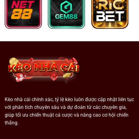
Kèo nhà cái chính xác, tỷ lệ kèo luôn được cập nhật liên tục
với phân tích chuyên sâu và dự đoán từ các chuyên gia,
giúp tối ưu chiến thuật cá cược và nâng cao cơ hội chiến
thắng.