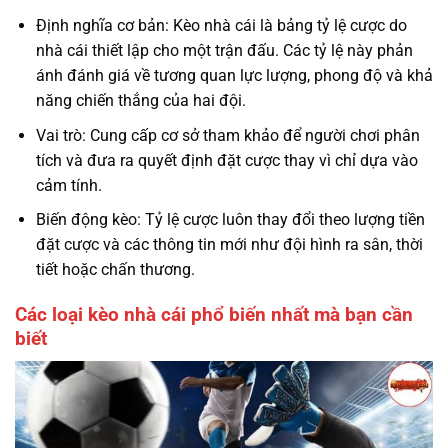
Định nghĩa cơ bản: Kèo nhà cái là bảng tỷ lệ cược do
nhà cái thiết lập cho một trận đấu. Các tỷ lệ này phản
ánh đánh giá về tương quan lực lượng, phong độ và khả
năng chiến thắng của hai đội.
Vai trò: Cung cấp cơ sở tham khảo để người chơi phân
tích và đưa ra quyết định đặt cược thay vì chỉ dựa vào
cảm tính.
Biến động kèo: Tỷ lệ cược luôn thay đổi theo lượng tiền
đặt cược và các thông tin mới như đội hình ra sân, thời
tiết hoặc chấn thương.
Các loại kèo nhà cái phổ biến nhất mà bạn cần
biết