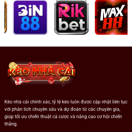
Kèo nhà cái chính xác, tỷ lệ kèo luôn được cập nhật liên tục
với phân tích chuyên sâu và dự đoán từ các chuyên gia,
giúp tối ưu chiến thuật cá cược và nâng cao cơ hội chiến
thắng.