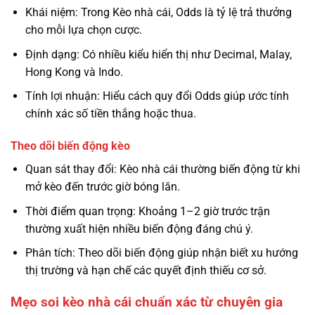
Khái niệm: Trong Kèo nhà cái, Odds là tỷ lệ trả thưởng
cho mỗi lựa chọn cược.
Định dạng: Có nhiều kiểu hiển thị như Decimal, Malay,
Hong Kong và Indo.
Tính lợi nhuận: Hiểu cách quy đổi Odds giúp ước tính
chính xác số tiền thắng hoặc thua.
Theo dõi biến động kèo
Quan sát thay đổi: Kèo nhà cái thường biến động từ khi
mở kèo đến trước giờ bóng lăn.
Thời điểm quan trọng: Khoảng 1–2 giờ trước trận
thường xuất hiện nhiều biến động đáng chú ý.
Phân tích: Theo dõi biến động giúp nhận biết xu hướng
thị trường và hạn chế các quyết định thiếu cơ sở.
Mẹo soi kèo nhà cái chuẩn xác từ chuyên gia