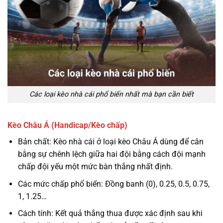
Các loại kèo nhà cái phổ biến nhất mà bạn cần biết
Kèo Châu Á (Handicap/Kèo chấp)
Bản chất: Kèo nhà cái ở loại kèo Châu Á dùng để cân
bằng sự chênh lệch giữa hai đội bằng cách đội mạnh
chấp đội yếu một mức bàn thắng nhất định.
Các mức chấp phổ biến: Đồng banh (0), 0.25, 0.5, 0.75,
1, 1.25…
Cách tính: Kết quả thắng thua được xác định sau khi