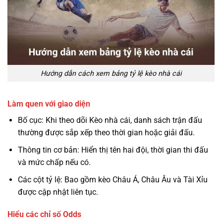
Hướng dẫn cách xem bảng tỷ lệ kèo nhà cái
Làm quen với giao diện
Bố cục: Khi theo dõi Kèo nhà cái, danh sách trận đấu
thường được sắp xếp theo thời gian hoặc giải đấu.
Thông tin cơ bản: Hiển thị tên hai đội, thời gian thi đấu
và mức chấp nếu có.
Các cột tỷ lệ: Bao gồm kèo Châu Á, Châu Âu và Tài Xỉu
được cập nhật liên tục.
Hiểu các chỉ số Odds