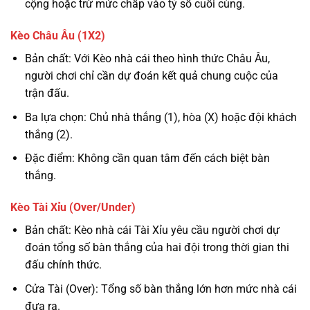
cộng hoặc trừ mức chấp vào tỷ số cuối cùng.
Kèo Châu Âu (1X2)
Bản chất: Với Kèo nhà cái theo hình thức Châu Âu,
người chơi chỉ cần dự đoán kết quả chung cuộc của
trận đấu.
Ba lựa chọn: Chủ nhà thắng (1), hòa (X) hoặc đội khách
thắng (2).
Đặc điểm: Không cần quan tâm đến cách biệt bàn
thắng.
Kèo Tài Xỉu (Over/Under)
Bản chất: Kèo nhà cái Tài Xỉu yêu cầu người chơi dự
đoán tổng số bàn thắng của hai đội trong thời gian thi
đấu chính thức.
Cửa Tài (Over): Tổng số bàn thắng lớn hơn mức nhà cái
đưa ra.