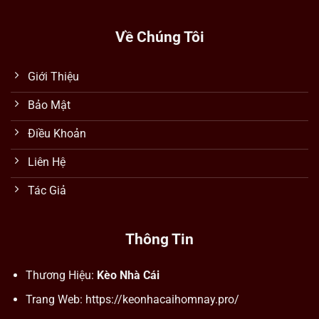
Về Chúng Tôi
Giới Thiệu
Bảo Mật
Điều Khoản
Liên Hệ
Tác Giả
Thông Tin
Thương Hiệu:
Kèo Nhà Cái
Trang Web: https://keonhacaihomnay.pro/