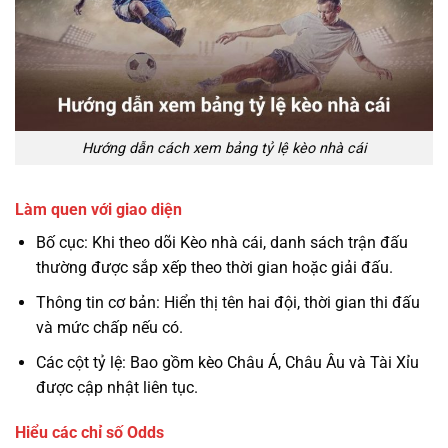
Hướng dẫn cách xem bảng tỷ lệ kèo nhà cái
Làm quen với giao diện
Bố cục: Khi theo dõi Kèo nhà cái, danh sách trận đấu
thường được sắp xếp theo thời gian hoặc giải đấu.
Thông tin cơ bản: Hiển thị tên hai đội, thời gian thi đấu
và mức chấp nếu có.
Các cột tỷ lệ: Bao gồm kèo Châu Á, Châu Âu và Tài Xỉu
được cập nhật liên tục.
Hiểu các chỉ số Odds