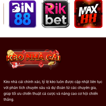
Kèo nhà cái chính xác, tỷ lệ kèo luôn được cập nhật liên tục
với phân tích chuyên sâu và dự đoán từ các chuyên gia,
giúp tối ưu chiến thuật cá cược và nâng cao cơ hội chiến
thắng.