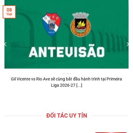
08
Th8
Gil Vicente vs Rio Ave sẽ cùng bắt đầu hành trình tại Primeira
Liga 2026-27 [...]
ĐỐI TÁC UY TÍN