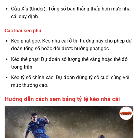
Cửa Xỉu (Under): Tổng số bàn thắng thấp hơn mức nhà
cái quy định.
Các loại kèo phụ
Kèo phạt góc: Kèo nhà cái ở thị trường này cho phép dự
đoán tổng số hoặc đội được hưởng phạt góc.
Kèo thẻ phạt: Dự đoán số lượng thẻ vàng hoặc thẻ đỏ
trong trận.
Kèo tỷ số chính xác: Dự đoán đúng tỷ số cuối cùng với
mức thưởng cao.
Hướng dẫn cách xem bảng tỷ lệ kèo nhà cái