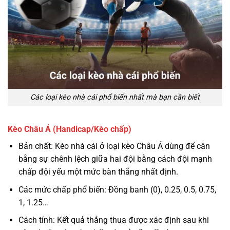
Các loại kèo nhà cái phổ biến nhất mà bạn cần biết
Kèo Châu Á (Handicap/Kèo chấp)
Bản chất: Kèo nhà cái ở loại kèo Châu Á dùng để cân
bằng sự chênh lệch giữa hai đội bằng cách đội mạnh
chấp đội yếu một mức bàn thắng nhất định.
Các mức chấp phổ biến: Đồng banh (0), 0.25, 0.5, 0.75,
1, 1.25…
Cách tính: Kết quả thắng thua được xác định sau khi