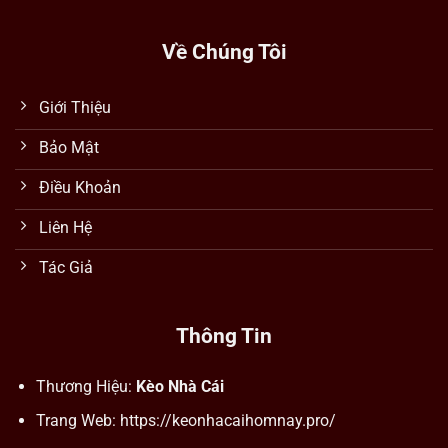
Về Chúng Tôi
Giới Thiệu
Bảo Mật
Điều Khoản
Liên Hệ
Tác Giả
Thông Tin
Thương Hiệu:
Kèo Nhà Cái
Trang Web: https://keonhacaihomnay.pro/