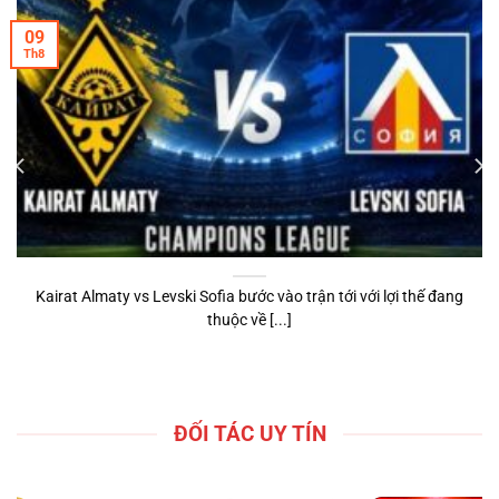
09
Th8
Kairat Almaty vs Levski Sofia bước vào trận tới với lợi thế đang
thuộc về [...]
ĐỐI TÁC UY TÍN