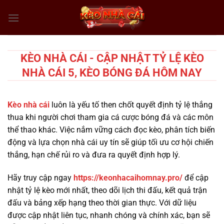
Chuyển
đến
nội
dung
KÈO NHÀ CÁI - CẬP NHẬT TỶ LỆ KÈO
NHÀ CÁI 5, KÈO BÓNG ĐÁ HÔM NAY
Kèo nhà cái
luôn là yếu tố then chốt quyết định tỷ lệ thắng
thua khi người chơi tham gia cá cược bóng đá và các môn
thể thao khác. Việc nắm vững cách đọc kèo, phân tích biến
động và lựa chọn nhà cái uy tín sẽ giúp tối ưu cơ hội chiến
thắng, hạn chế rủi ro và đưa ra quyết định hợp lý.
Hãy truy cập ngay
https://keonhacaihomnay.pro/
để cập
nhật tỷ lệ kèo mới nhất, theo dõi lịch thi đấu, kết quả trận
đấu và bảng xếp hạng theo thời gian thực. Với dữ liệu
được cập nhật liên tục, nhanh chóng và chính xác, bạn sẽ