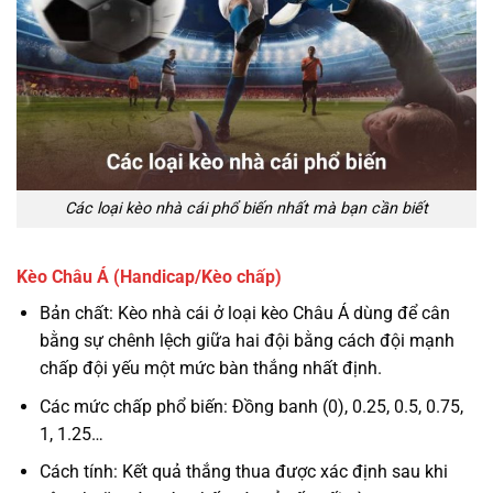
Các loại kèo nhà cái phổ biến nhất mà bạn cần biết
Kèo Châu Á (Handicap/Kèo chấp)
Bản chất: Kèo nhà cái ở loại kèo Châu Á dùng để cân
bằng sự chênh lệch giữa hai đội bằng cách đội mạnh
chấp đội yếu một mức bàn thắng nhất định.
Các mức chấp phổ biến: Đồng banh (0), 0.25, 0.5, 0.75,
1, 1.25…
Cách tính: Kết quả thắng thua được xác định sau khi