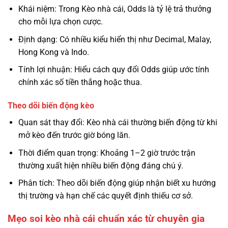
Khái niệm: Trong Kèo nhà cái, Odds là tỷ lệ trả thưởng
cho mỗi lựa chọn cược.
Định dạng: Có nhiều kiểu hiển thị như Decimal, Malay,
Hong Kong và Indo.
Tính lợi nhuận: Hiểu cách quy đổi Odds giúp ước tính
chính xác số tiền thắng hoặc thua.
Theo dõi biến động kèo
Quan sát thay đổi: Kèo nhà cái thường biến động từ khi
mở kèo đến trước giờ bóng lăn.
Thời điểm quan trọng: Khoảng 1–2 giờ trước trận
thường xuất hiện nhiều biến động đáng chú ý.
Phân tích: Theo dõi biến động giúp nhận biết xu hướng
thị trường và hạn chế các quyết định thiếu cơ sở.
Mẹo soi kèo nhà cái chuẩn xác từ chuyên gia