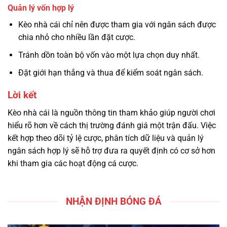
Quản lý vốn hợp lý
Kèo nhà cái chỉ nên được tham gia với ngân sách được
chia nhỏ cho nhiều lần đặt cược.
Tránh dồn toàn bộ vốn vào một lựa chọn duy nhất.
Đặt giới hạn thắng và thua để kiểm soát ngân sách.
Lời kết
Kèo nhà cái là nguồn thông tin tham khảo giúp người chơi
hiểu rõ hơn về cách thị trường đánh giá một trận đấu. Việc
kết hợp theo dõi tỷ lệ cược, phân tích dữ liệu và quản lý
ngân sách hợp lý sẽ hỗ trợ đưa ra quyết định có cơ sở hơn
khi tham gia các hoạt động cá cược.
NHẬN ĐỊNH BÓNG ĐÁ