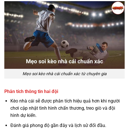
Mẹo soi kèo nhà cái chuẩn xác từ chuyên gia
Phân tích thông tin hai đội
Kèo nhà cái sẽ được phân tích hiệu quả hơn khi người
chơi cập nhật tình hình chấn thương, treo giò và đội
hình dự kiến.
Đánh giá phong độ gần đây và lịch sử đối đầu.