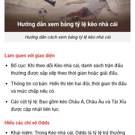
Hướng dẫn cách xem bảng tỷ lệ kèo nhà cái
Làm quen với giao diện
Bố cục: Khi theo dõi Kèo nhà cái, danh sách trận đấu
thường được sắp xếp theo thời gian hoặc giải đấu.
Thông tin cơ bản: Hiển thị tên hai đội, thời gian thi đấu
và mức chấp nếu có.
Các cột tỷ lệ: Bao gồm kèo Châu Á, Châu Âu và Tài Xỉu
được cập nhật liên tục.
Hiểu các chỉ số Odds
Khái niệm: Trong Kèo nhà cái, Odds là tỷ lệ trả thưởng