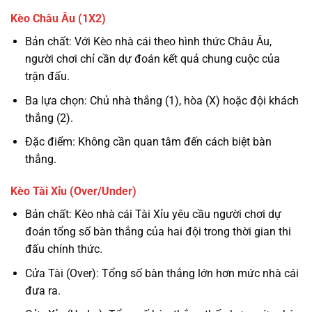
Kèo Châu Âu (1X2)
Bản chất: Với Kèo nhà cái theo hình thức Châu Âu,
người chơi chỉ cần dự đoán kết quả chung cuộc của
trận đấu.
Ba lựa chọn: Chủ nhà thắng (1), hòa (X) hoặc đội khách
thắng (2).
Đặc điểm: Không cần quan tâm đến cách biệt bàn
thắng.
Kèo Tài Xỉu (Over/Under)
Bản chất: Kèo nhà cái Tài Xỉu yêu cầu người chơi dự
đoán tổng số bàn thắng của hai đội trong thời gian thi
đấu chính thức.
Cửa Tài (Over): Tổng số bàn thắng lớn hơn mức nhà cái
đưa ra.