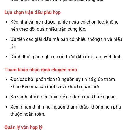
Lựa chọn trận đấu phù hợp
Kèo nhà cái nên được nghiên cứu có chọn lọc, không
nên theo dõi quá nhiều trận cùng lúc.
Ưu tiên các giải đấu mà bạn có nhiều thông tin và hiểu
rõ.
Dành thời gian nghiên cứu trước khi đưa ra quyết định.
Tham khảo nhận định chuyên môn
Đọc các bài phân tích từ nguồn uy tín sẽ giúp tham
khảo Kèo nhà cái một cách khách quan hơn.
So sánh nhiều góc nhìn để có đánh giá khách quan.
Xem nhận định như nguồn tham khảo, không nên phụ
thuộc hoàn toàn.
Quản lý vốn hợp lý