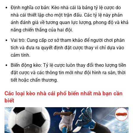
Định nghĩa cơ bản: Kèo nhà cái là bảng tỷ lệ cược do
nhà cái thiết lập cho một trận đấu. Các tỷ lệ này phản
ánh đánh giá về tương quan lực lượng, phong độ và khả
năng chiến thắng của hai đội.
Vai trò: Cung cấp cơ sở tham khảo để người chơi phân
tích và đưa ra quyết định đặt cược thay vì chỉ dựa vào
cảm tính.
Biến động kèo: Tỷ lệ cược luôn thay đổi theo lượng tiền
đặt cược và các thông tin mới như đội hình ra sân, thời
tiết hoặc chấn thương.
Các loại kèo nhà cái phổ biến nhất mà bạn cần
biết