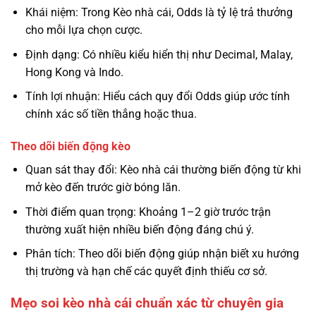
Khái niệm: Trong Kèo nhà cái, Odds là tỷ lệ trả thưởng
cho mỗi lựa chọn cược.
Định dạng: Có nhiều kiểu hiển thị như Decimal, Malay,
Hong Kong và Indo.
Tính lợi nhuận: Hiểu cách quy đổi Odds giúp ước tính
chính xác số tiền thắng hoặc thua.
Theo dõi biến động kèo
Quan sát thay đổi: Kèo nhà cái thường biến động từ khi
mở kèo đến trước giờ bóng lăn.
Thời điểm quan trọng: Khoảng 1–2 giờ trước trận
thường xuất hiện nhiều biến động đáng chú ý.
Phân tích: Theo dõi biến động giúp nhận biết xu hướng
thị trường và hạn chế các quyết định thiếu cơ sở.
Mẹo soi kèo nhà cái chuẩn xác từ chuyên gia