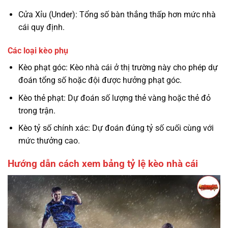
Cửa Xỉu (Under): Tổng số bàn thắng thấp hơn mức nhà
cái quy định.
Các loại kèo phụ
Kèo phạt góc: Kèo nhà cái ở thị trường này cho phép dự
đoán tổng số hoặc đội được hưởng phạt góc.
Kèo thẻ phạt: Dự đoán số lượng thẻ vàng hoặc thẻ đỏ
trong trận.
Kèo tỷ số chính xác: Dự đoán đúng tỷ số cuối cùng với
mức thưởng cao.
Hướng dẫn cách xem bảng tỷ lệ kèo nhà cái