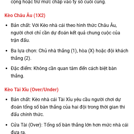
cộng hoặc trừ mức chấp vào tỷ số cuối cùng.
Kèo Châu Âu (1X2)
Bản chất: Với Kèo nhà cái theo hình thức Châu Âu,
người chơi chỉ cần dự đoán kết quả chung cuộc của
trận đấu.
Ba lựa chọn: Chủ nhà thắng (1), hòa (X) hoặc đội khách
thắng (2).
Đặc điểm: Không cần quan tâm đến cách biệt bàn
thắng.
Kèo Tài Xỉu (Over/Under)
Bản chất: Kèo nhà cái Tài Xỉu yêu cầu người chơi dự
đoán tổng số bàn thắng của hai đội trong thời gian thi
đấu chính thức.
Cửa Tài (Over): Tổng số bàn thắng lớn hơn mức nhà cái
đưa ra.