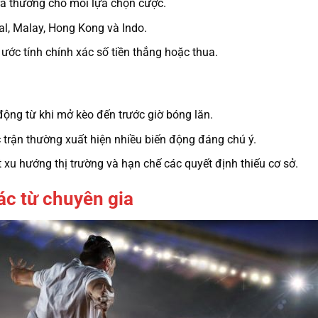
trả thưởng cho mỗi lựa chọn cược.
al, Malay, Hong Kong và Indo.
ước tính chính xác số tiền thắng hoặc thua.
động từ khi mở kèo đến trước giờ bóng lăn.
 trận thường xuất hiện nhiều biến động đáng chú ý.
 xu hướng thị trường và hạn chế các quyết định thiếu cơ sở.
ác từ chuyên gia