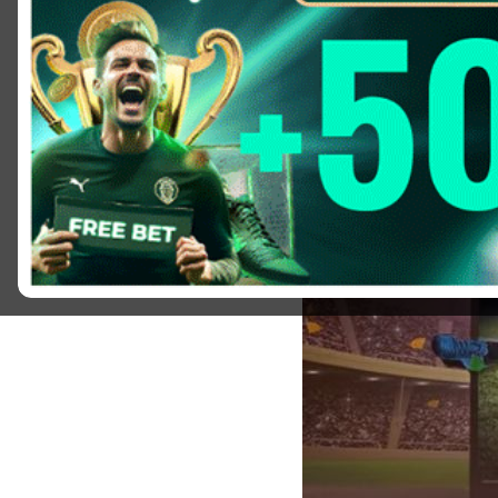
Kèo nhà cái là gì?