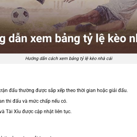
Hướng dẫn cách xem bảng tỷ lệ kèo nhà cái
 trận đấu thường được sắp xếp theo thời gian hoặc giải đấu.
gian thi đấu và mức chấp nếu có.
à Tài Xỉu được cập nhật liên tục.