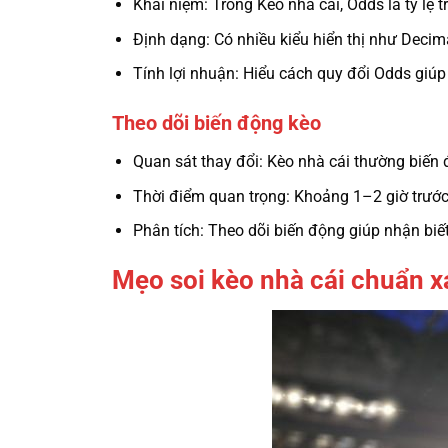
Khái niệm: Trong Kèo nhà cái, Odds là tỷ lệ 
Định dạng: Có nhiều kiểu hiển thị như Decim
Tính lợi nhuận: Hiểu cách quy đổi Odds giúp 
Theo dõi biến động kèo
Quan sát thay đổi: Kèo nhà cái thường biến 
Thời điểm quan trọng: Khoảng 1–2 giờ trước
Phân tích: Theo dõi biến động giúp nhận biết
Mẹo soi kèo nhà cái chuẩn x