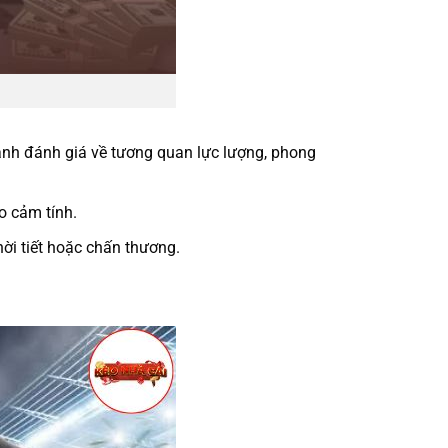
n ánh đánh giá về tương quan lực lượng, phong
o cảm tính.
hời tiết hoặc chấn thương.