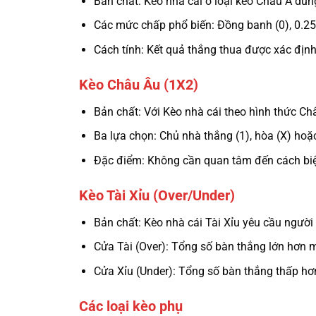
Bản chất: Kèo nhà cái ở loại kèo Châu Á dù
Các mức chấp phổ biến: Đồng banh (0), 0.25, 
Cách tính: Kết quả thắng thua được xác định
Kèo Châu Âu (1X2)
Bản chất: Với Kèo nhà cái theo hình thức Ch
Ba lựa chọn: Chủ nhà thắng (1), hòa (X) hoặ
Đặc điểm: Không cần quan tâm đến cách biệ
Kèo Tài Xỉu (Over/Under)
Bản chất: Kèo nhà cái Tài Xỉu yêu cầu người 
Cửa Tài (Over): Tổng số bàn thắng lớn hơn 
Cửa Xỉu (Under): Tổng số bàn thắng thấp hơ
Các loại kèo phụ