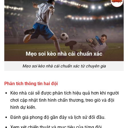
Mẹo soi kèo nhà cái chuẩn xác từ chuyên gia
Phân tích thông tin hai đội
Kèo nhà cái sẽ được phân tích hiệu quả hơn khi người
chơi cập nhật tình hình chấn thương, treo giò và đội
hình dự kiến.
Đánh giá phong độ gần đây và lịch sử đối đầu.
Xem xét chiến thuật và mục tiêu của từng đội.