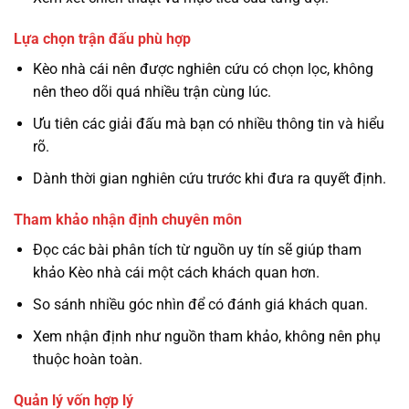
Lựa chọn trận đấu phù hợp
Kèo nhà cái nên được nghiên cứu có chọn lọc, không
nên theo dõi quá nhiều trận cùng lúc.
Ưu tiên các giải đấu mà bạn có nhiều thông tin và hiểu
rõ.
Dành thời gian nghiên cứu trước khi đưa ra quyết định.
Tham khảo nhận định chuyên môn
Đọc các bài phân tích từ nguồn uy tín sẽ giúp tham
khảo Kèo nhà cái một cách khách quan hơn.
So sánh nhiều góc nhìn để có đánh giá khách quan.
Xem nhận định như nguồn tham khảo, không nên phụ
thuộc hoàn toàn.
Quản lý vốn hợp lý