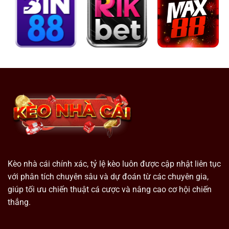
Kèo nhà cái chính xác, tỷ lệ kèo luôn được cập nhật liên tục
với phân tích chuyên sâu và dự đoán từ các chuyên gia,
giúp tối ưu chiến thuật cá cược và nâng cao cơ hội chiến
thắng.