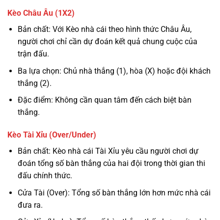
Kèo Châu Âu (1X2)
Bản chất: Với Kèo nhà cái theo hình thức Châu Âu,
người chơi chỉ cần dự đoán kết quả chung cuộc của
trận đấu.
Ba lựa chọn: Chủ nhà thắng (1), hòa (X) hoặc đội khách
thắng (2).
Đặc điểm: Không cần quan tâm đến cách biệt bàn
thắng.
Kèo Tài Xỉu (Over/Under)
Bản chất: Kèo nhà cái Tài Xỉu yêu cầu người chơi dự
đoán tổng số bàn thắng của hai đội trong thời gian thi
đấu chính thức.
Cửa Tài (Over): Tổng số bàn thắng lớn hơn mức nhà cái
đưa ra.