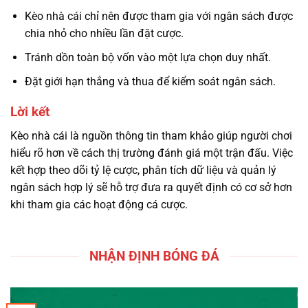
Kèo nhà cái chỉ nên được tham gia với ngân sách được
chia nhỏ cho nhiều lần đặt cược.
Tránh dồn toàn bộ vốn vào một lựa chọn duy nhất.
Đặt giới hạn thắng và thua để kiểm soát ngân sách.
Lời kết
Kèo nhà cái là nguồn thông tin tham khảo giúp người chơi
hiểu rõ hơn về cách thị trường đánh giá một trận đấu. Việc
kết hợp theo dõi tỷ lệ cược, phân tích dữ liệu và quản lý
ngân sách hợp lý sẽ hỗ trợ đưa ra quyết định có cơ sở hơn
khi tham gia các hoạt động cá cược.
NHẬN ĐỊNH BÓNG ĐÁ