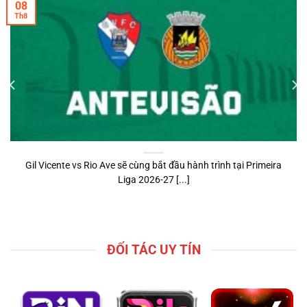
08
Th8
Gil Vicente vs Rio Ave sẽ cùng bắt đầu hành trình tại Primeira
Liga 2026-27 [...]
ĐỐI TÁC UY TÍN