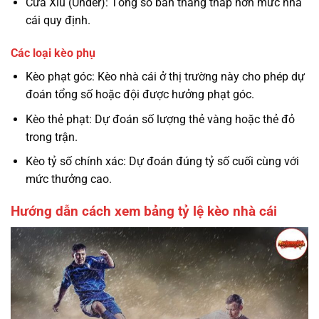
Cửa Xỉu (Under): Tổng số bàn thắng thấp hơn mức nhà
cái quy định.
Các loại kèo phụ
Kèo phạt góc: Kèo nhà cái ở thị trường này cho phép dự
đoán tổng số hoặc đội được hưởng phạt góc.
Kèo thẻ phạt: Dự đoán số lượng thẻ vàng hoặc thẻ đỏ
trong trận.
Kèo tỷ số chính xác: Dự đoán đúng tỷ số cuối cùng với
mức thưởng cao.
Hướng dẫn cách xem bảng tỷ lệ kèo nhà cái