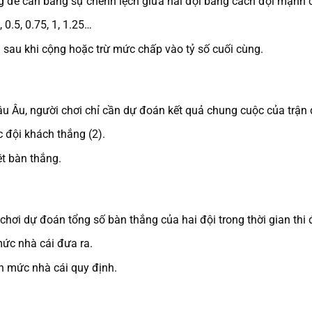
ng để cân bằng sự chênh lệch giữa hai đội bằng cách đội mạnh
0.5, 0.75, 1, 1.25…
 sau khi cộng hoặc trừ mức chấp vào tỷ số cuối cùng.
âu Âu, người chơi chỉ cần dự đoán kết quả chung cuộc của trận 
c đội khách thắng (2).
t bàn thắng.
chơi dự đoán tổng số bàn thắng của hai đội trong thời gian thi 
mức nhà cái đưa ra.
n mức nhà cái quy định.