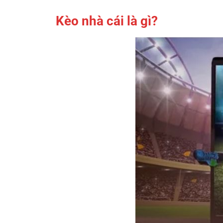
Kèo nhà cái là gì?