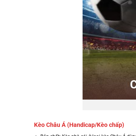
Kèo Châu Á (Handicap/Kèo chấp)