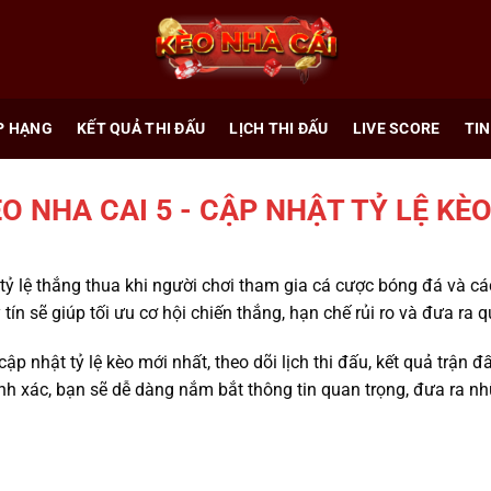
P HẠNG
KẾT QUẢ THI ĐẤU
LỊCH THI ĐẤU
LIVE SCORE
TIN
EO NHA CAI 5 - CẬP NHẬT TỶ LỆ K
h tỷ lệ thắng thua khi người chơi tham gia cá cược bóng đá và 
tín sẽ giúp tối ưu cơ hội chiến thắng, hạn chế rủi ro và đưa ra q
ập nhật tỷ lệ kèo mới nhất, theo dõi lịch thi đấu, kết quả trận 
ính xác, bạn sẽ dễ dàng nắm bắt thông tin quan trọng, đưa ra n