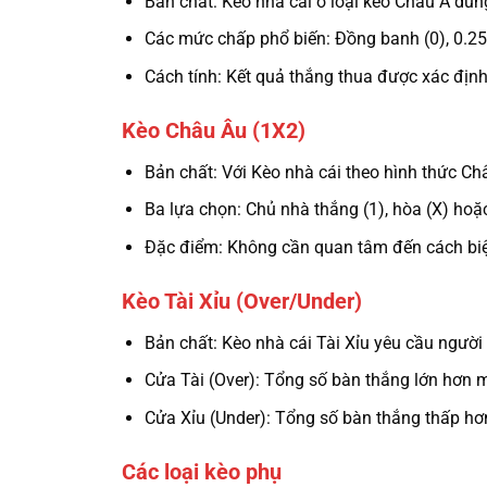
Bản chất: Kèo nhà cái ở loại kèo Châu Á dù
Các mức chấp phổ biến: Đồng banh (0), 0.25, 
Cách tính: Kết quả thắng thua được xác định
Kèo Châu Âu (1X2)
Bản chất: Với Kèo nhà cái theo hình thức Ch
Ba lựa chọn: Chủ nhà thắng (1), hòa (X) hoặ
Đặc điểm: Không cần quan tâm đến cách biệ
Kèo Tài Xỉu (Over/Under)
Bản chất: Kèo nhà cái Tài Xỉu yêu cầu người 
Cửa Tài (Over): Tổng số bàn thắng lớn hơn 
Cửa Xỉu (Under): Tổng số bàn thắng thấp hơ
Các loại kèo phụ