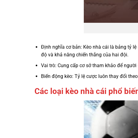
Định nghĩa cơ bản: Kèo nhà cái là bảng tỷ lệ
độ và khả năng chiến thắng của hai đội.
Vai trò: Cung cấp cơ sở tham khảo để người 
Biến động kèo: Tỷ lệ cược luôn thay đổi theo
Các loại kèo nhà cái phổ biế