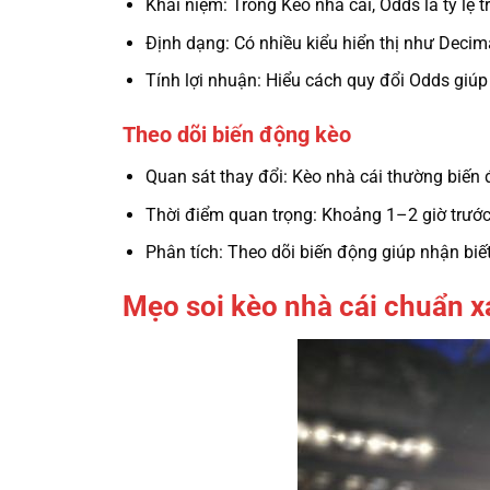
Khái niệm: Trong Kèo nhà cái, Odds là tỷ lệ 
Định dạng: Có nhiều kiểu hiển thị như Decim
Tính lợi nhuận: Hiểu cách quy đổi Odds giúp 
Theo dõi biến động kèo
Quan sát thay đổi: Kèo nhà cái thường biến 
Thời điểm quan trọng: Khoảng 1–2 giờ trước
Phân tích: Theo dõi biến động giúp nhận biết
Mẹo soi kèo nhà cái chuẩn x