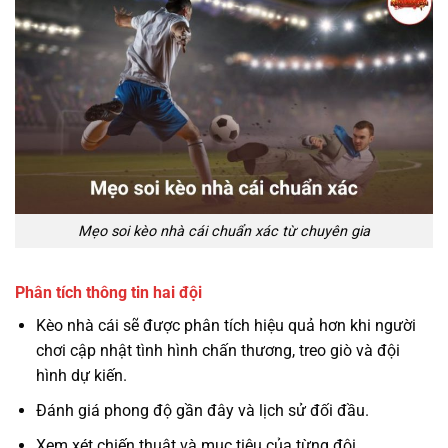
Mẹo soi kèo nhà cái chuẩn xác từ chuyên gia
Phân tích thông tin hai đội
Kèo nhà cái sẽ được phân tích hiệu quả hơn khi người
chơi cập nhật tình hình chấn thương, treo giò và đội
hình dự kiến.
Đánh giá phong độ gần đây và lịch sử đối đầu.
Xem xét chiến thuật và mục tiêu của từng đội.