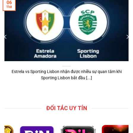
06
Th8
Estrela vs Sporting Lisbon nhận được nhiều sự quan tâm khi
Sporting Lisbon bắt đầu [...]
ĐỐI TÁC UY TÍN