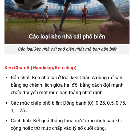
Các loại kèo nhà cái phổ biến nhất mà bạn cần biết
Kèo Châu Á (Handicap/Kèo chấp)
Bản chất: Kèo nhà cái ở loại kèo Châu Á dùng để cân
bằng sự chênh lệch giữa hai đội bằng cách đội mạnh
chấp đội yếu một mức bàn thắng nhất định.
Các mức chấp phổ biến: Đồng banh (0), 0.25, 0.5, 0.75,
1, 1.25…
Cách tính: Kết quả thắng thua được xác định sau khi
cộng hoặc trừ mức chấp vào tỷ số cuối cùng.