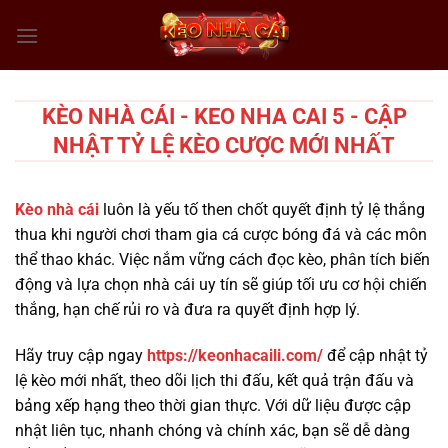
Chuyển
đến
nội
dung
KÈO NHÀ CÁI - KEO NHA CAI 5 - CẬP
NHẬT TỶ LỆ KÈO CƯỢC MỚI NHẤT
Kèo nhà cái
luôn là yếu tố then chốt quyết định tỷ lệ thắng
thua khi người chơi tham gia cá cược bóng đá và các môn
thể thao khác. Việc nắm vững cách đọc kèo, phân tích biến
động và lựa chọn nhà cái uy tín sẽ giúp tối ưu cơ hội chiến
thắng, hạn chế rủi ro và đưa ra quyết định hợp lý.
Hãy truy cập ngay
https://keonhacaili.com/
để cập nhật tỷ
lệ kèo mới nhất, theo dõi lịch thi đấu, kết quả trận đấu và
bảng xếp hạng theo thời gian thực. Với dữ liệu được cập
nhật liên tục, nhanh chóng và chính xác, bạn sẽ dễ dàng