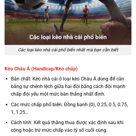
Các loại kèo nhà cái phổ biến nhất mà bạn cần biết
Kèo Châu Á (Handicap/Kèo chấp)
Bản chất: Kèo nhà cái ở loại kèo Châu Á dùng để cân
bằng sự chênh lệch giữa hai đội bằng cách đội mạnh
chấp đội yếu một mức bàn thắng nhất định.
Các mức chấp phổ biến: Đồng banh (0), 0.25, 0.5, 0.75,
1, 1.25…
Cách tính: Kết quả thắng thua được xác định sau khi
cộng hoặc trừ mức chấp vào tỷ số cuối cùng.