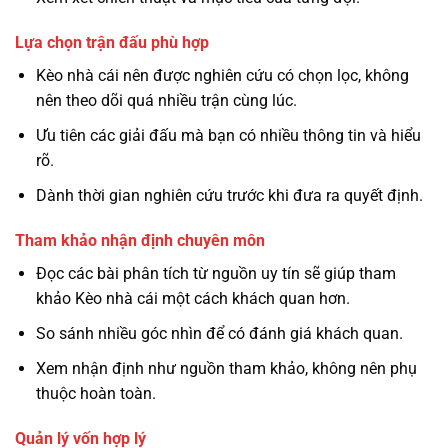
Lựa chọn trận đấu phù hợp
Kèo nhà cái nên được nghiên cứu có chọn lọc, không
nên theo dõi quá nhiều trận cùng lúc.
Ưu tiên các giải đấu mà bạn có nhiều thông tin và hiểu
rõ.
Dành thời gian nghiên cứu trước khi đưa ra quyết định.
Tham khảo nhận định chuyên môn
Đọc các bài phân tích từ nguồn uy tín sẽ giúp tham
khảo Kèo nhà cái một cách khách quan hơn.
So sánh nhiều góc nhìn để có đánh giá khách quan.
Xem nhận định như nguồn tham khảo, không nên phụ
thuộc hoàn toàn.
Quản lý vốn hợp lý