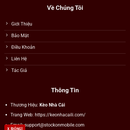
Về Chúng Tôi
Giới Thiệu
Bảo Mật
Điều Khoản
Liên Hệ
Tác Giả
Thông Tin
Thương Hiệu:
Kèo Nhà Cái
Trang Web: https://keonhacaili.com/
Email:
support@stockonmobile.com
X [ĐÓNG]