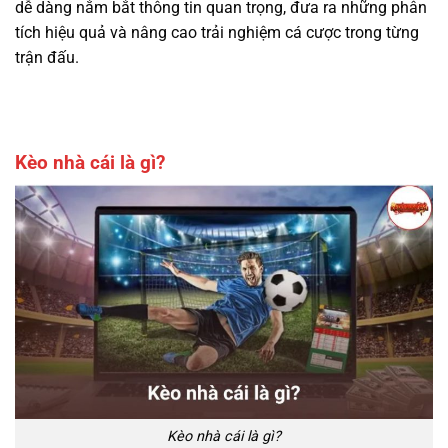
dễ dàng nắm bắt thông tin quan trọng, đưa ra những phân
tích hiệu quả và nâng cao trải nghiệm cá cược trong từng
trận đấu.
Kèo nhà cái là gì?
Kèo nhà cái là gì?