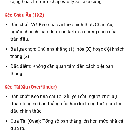
cộng hoặc trừ mức chấp vào tỷ số cuối cùng.
Kèo Châu Âu (1X2)
Bản chất: Với Kèo nhà cái theo hình thức Châu Âu,
người chơi chỉ cần dự đoán kết quả chung cuộc của
trận đấu.
Ba lựa chọn: Chủ nhà thắng (1), hòa (X) hoặc đội khách
thắng (2).
Đặc điểm: Không cần quan tâm đến cách biệt bàn
thắng.
Kèo Tài Xỉu (Over/Under)
Bản chất: Kèo nhà cái Tài Xỉu yêu cầu người chơi dự
đoán tổng số bàn thắng của hai đội trong thời gian thi
đấu chính thức.
Cửa Tài (Over): Tổng số bàn thắng lớn hơn mức nhà cái
đưa ra.