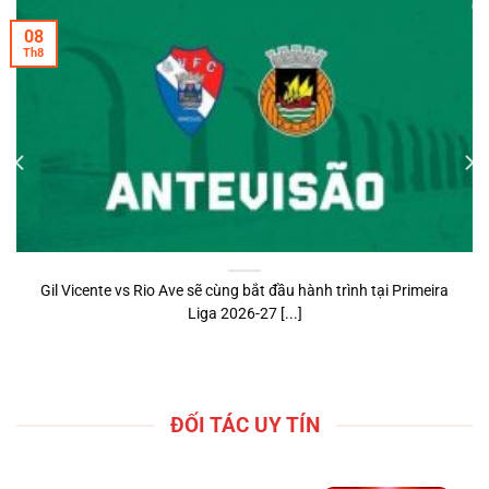
08
Th8
Gil Vicente vs Rio Ave sẽ cùng bắt đầu hành trình tại Primeira
Liga 2026-27 [...]
ĐỐI TÁC UY TÍN