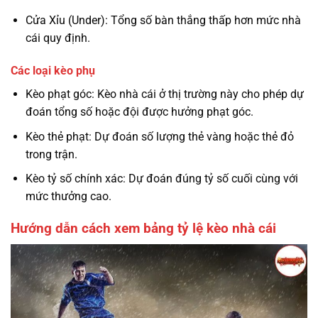
Cửa Xỉu (Under): Tổng số bàn thắng thấp hơn mức nhà
cái quy định.
Các loại kèo phụ
Kèo phạt góc: Kèo nhà cái ở thị trường này cho phép dự
đoán tổng số hoặc đội được hưởng phạt góc.
Kèo thẻ phạt: Dự đoán số lượng thẻ vàng hoặc thẻ đỏ
trong trận.
Kèo tỷ số chính xác: Dự đoán đúng tỷ số cuối cùng với
mức thưởng cao.
Hướng dẫn cách xem bảng tỷ lệ kèo nhà cái